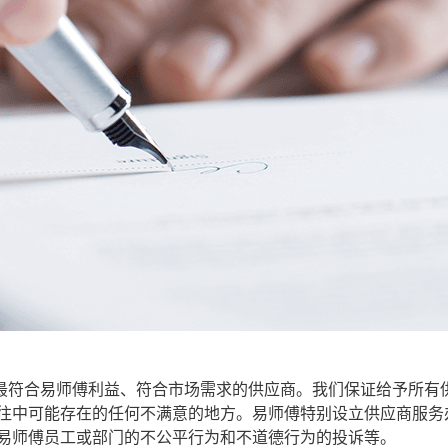
最符合易师傅利益、符合市场需求的供应商。我们保证给予所有
交往中可能存在的任何不满意的地方。易师傅特别设立供应商服务
对易师傅员工或部门的不公平行为和不道德行为的投诉等。